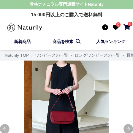
骨格ナチュラル
専門通販サイト
Naturily
15,000
円以上のご購入で送料無料
0
0
新着商品
商品を検索
人気ランキング
Naturily TOP
›
ワンピースの一覧
›
ロングワンピースの一覧
›
骨
Previous slide
Ne