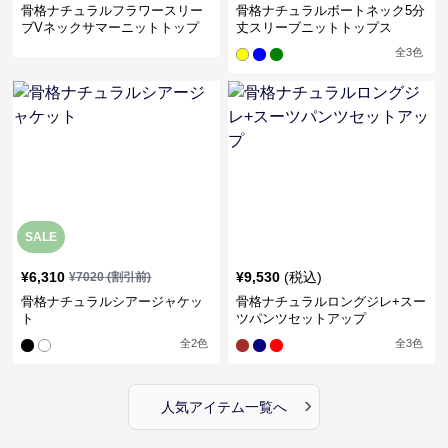
骨格ナチュラルフラワースリー
骨格ナチュラルボートネック5分
ブVネックサマーニットトップ
丈スリーブニットトップス
ス
全
3
色
SALE
¥
6,310
¥
9,530
(税込)
¥
7020
(割引前)
骨格ナチュラルシアージャケッ
骨格ナチュラルロングジレ+スー
ト
ツパンツセットアップ
全
2
色
全
3
色
›
人気アイテム一覧へ