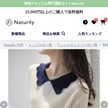
骨格ナチュラル
専門通販サイト
Naturily
15,000
円以上のご購入で送料無料
0
0
新着商品
商品を検索
人気ランキング
Naturily TOP
›
トップスの一覧
›
Tシャツ/カットソーの一覧
›
骨
Previous slide
Ne