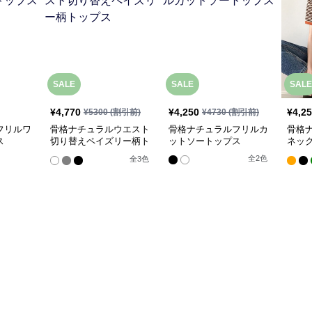
SALE
SALE
SALE
¥
4,770
¥
4,250
¥
4,2
¥
5300
(割引前)
¥
4730
(割引前)
フリルワ
骨格ナチュラルウエスト
骨格ナチュラルフリルカ
骨格
ス
切り替えペイズリー柄ト
ットソートップス
ネッ
ップス
トッ
全
2
色
全
3
色