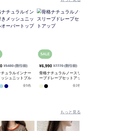
SALE
SALE
30
¥
6,990
¥
5,430
¥
5480
(割引前)
¥
7770
(割引前)
¥
6040
(割引前)
ナチュラルインナー
骨格ナチュラルノースリ
骨格ナチュラルサマーネ
メッシュニットプル
ーブドレープセットアッ
ットセータートップス
バートップス
プ
全
2
色
全
5
色
全
2
色
もっと見る