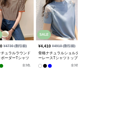
SALE
SALE
50
¥
4,410
¥
4,730
¥
4730
(割引前)
¥
4910
(割引前)
¥
5260
(割引前)
ナチュラルラウンド
骨格ナチュラルショルダ
骨格ナチュラルドロップ
クボーダーTシャツ
ーレースTシャツトップ
ショルダーTシャツトッ
プス
ス
プス
全
3
色
全
3
色