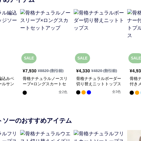
SALE
SALE
SALE
¥
7,930
¥
4,330
¥
4,9
¥
8820
(割引前)
¥
4820
(割引前)
編込みベ
骨格ナチュラルノースリ
骨格ナチュラルボーダー
骨格
ールサン
ーブ×ロングスカートセ
切り替えニットトップス
付き
ットアップ
オー
全
3
色
全
2
色
トソー
のおすすめアイテム