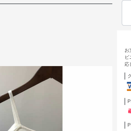
お
ビ
応
P
P