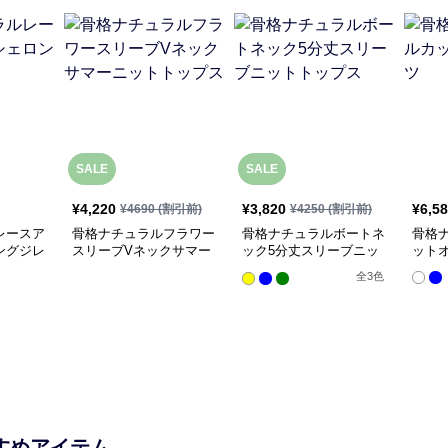
SALE
SALE
¥
4,220
¥
3,820
¥
6,5
¥
4690
(割引前)
¥
4250
(割引前)
レースア
骨格ナチュラルフラワー
骨格ナチュラルボートネ
骨格
ングジレ
スリーブVネックサマー
ック5分丈スリーブニッ
ット
ニットトップス
トトップス
全
3
色
すめアイテム