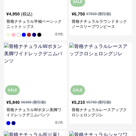
SALE
¥
4,950
(税込)
¥
6,750
¥
7500
(割引前)
骨格ナチュラル半袖ベーシック
骨格ナチュラルラウンドネック
ニットトップス
ノースリーブワンピース
全
9
色
SALE
SALE
¥
5,840
¥
5,210
¥
6490
(割引前)
¥
5790
(割引前)
骨格ナチュラルWボタン美脚ワ
骨格ナチュラルレースアップク
イドレックデニムパンツ
ロシェロングジレ
全
2
色