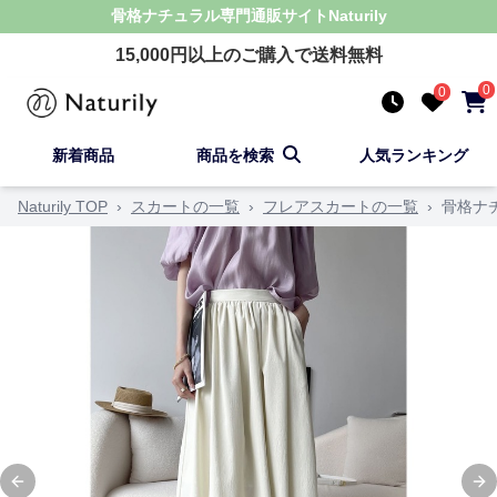
骨格ナチュラル
専門通販サイト
Naturily
15,000
円以上のご購入で送料無料
0
0
新着商品
商品を検索
人気ランキング
Naturily TOP
›
スカートの一覧
›
フレアスカートの一覧
›
骨格ナ
Previous slide
Ne