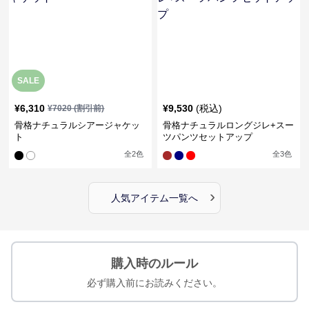
SALE
¥
6,310
¥
9,530
(税込)
¥
7020
(割引前)
骨格ナチュラルシアージャケッ
骨格ナチュラルロングジレ+スー
ト
ツパンツセットアップ
全
2
色
全
3
色
›
人気アイテム一覧へ
購入時のルール
必ず購入前にお読みください。