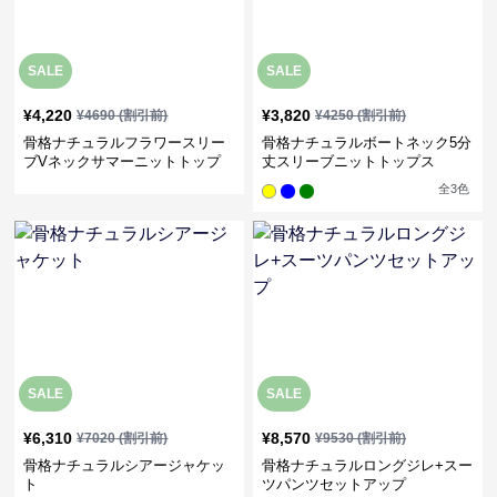
SALE
SALE
¥
4,220
¥
3,820
¥
4690
(割引前)
¥
4250
(割引前)
骨格ナチュラルフラワースリー
骨格ナチュラルボートネック5分
ブVネックサマーニットトップ
丈スリーブニットトップス
ス
全
3
色
SALE
SALE
¥
6,310
¥
8,570
¥
7020
(割引前)
¥
9530
(割引前)
骨格ナチュラルシアージャケッ
骨格ナチュラルロングジレ+スー
ト
ツパンツセットアップ