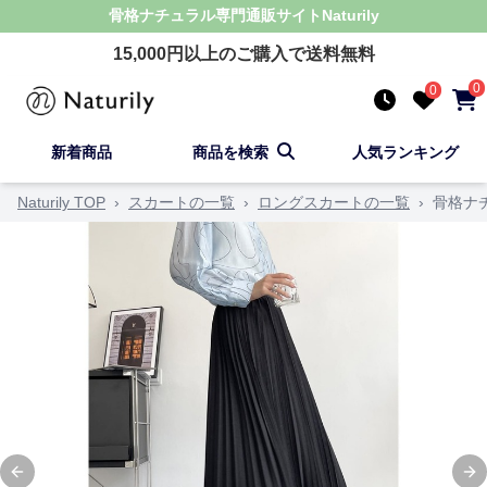
骨格ナチュラル
専門通販サイト
Naturily
15,000
円以上のご購入で送料無料
0
0
新着商品
商品を検索
人気ランキング
Naturily TOP
›
スカートの一覧
›
ロングスカートの一覧
›
骨格ナ
Previous slide
Ne