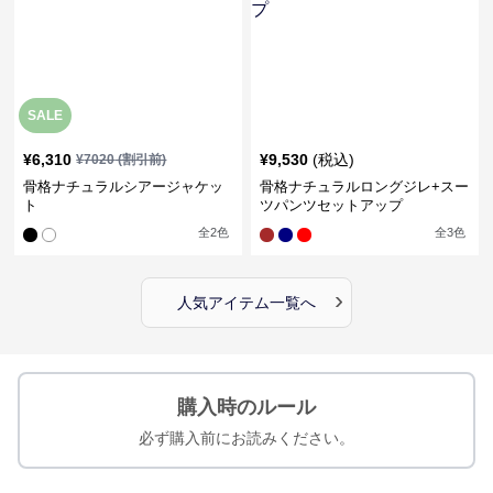
SALE
¥
6,310
¥
9,530
(税込)
¥
7020
(割引前)
骨格ナチュラルシアージャケッ
骨格ナチュラルロングジレ+スー
ト
ツパンツセットアップ
全
2
色
全
3
色
›
人気アイテム一覧へ
購入時のルール
必ず購入前にお読みください。