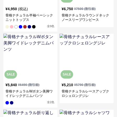
¥
4,950
(税込)
¥
6,750
¥
7500
(割引前)
骨格ナチュラル半袖ベーシック
骨格ナチュラルラウンドネック
ニットトップス
ノースリーブワンピース
全
9
色
SALE
SALE
¥
5,840
¥
5,210
¥
6490
(割引前)
¥
5790
(割引前)
骨格ナチュラルWボタン美脚ワ
骨格ナチュラルレースアップク
イドレックデニムパンツ
ロシェロングジレ
全
2
色