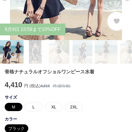
8
月
9
日 23:59まで10%OFF
骨格ナチュラルオフショルワンピース水着
4,410
円 (税込)
4,910
円 (割引前)
サイズ
M
L
XL
2XL
カラー
ブラック