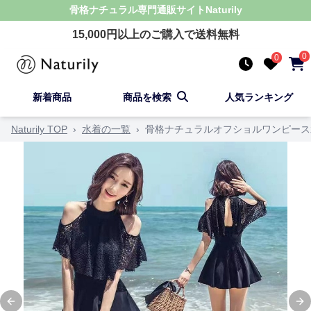
骨格ナチュラル
専門通販サイト
Naturily
15,000
円以上のご購入で送料無料
0
0
新着商品
商品を検索
人気ランキング
Naturily TOP
›
水着の一覧
›
骨格ナチュラルオフショルワンピース
Previous slide
Ne