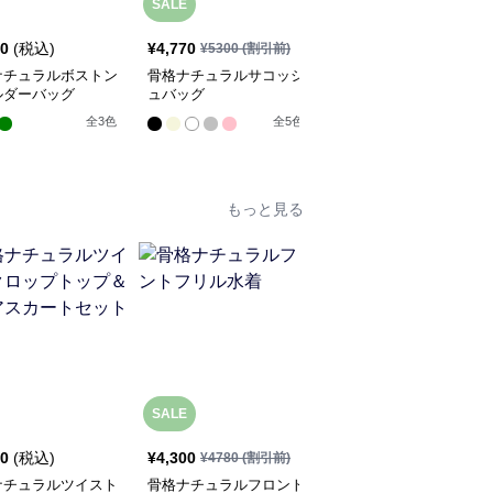
SALE
80
(税込)
¥
4,770
¥
4,730
(税込)
¥
5300
(割引前)
ナチュラルボストン
骨格ナチュラルサコッシ
骨格ナチュラルレザーシ
ルダーバッグ
ュバッグ
ョルダーバッグ
全
3
色
全
5
色
全
3
色
もっと見る
人
SALE
40
(税込)
¥
4,300
¥
5,520
(税込)
¥
4780
(割引前)
ナチュラルツイスト
骨格ナチュラルフロント
骨格ナチュラル2wayオ