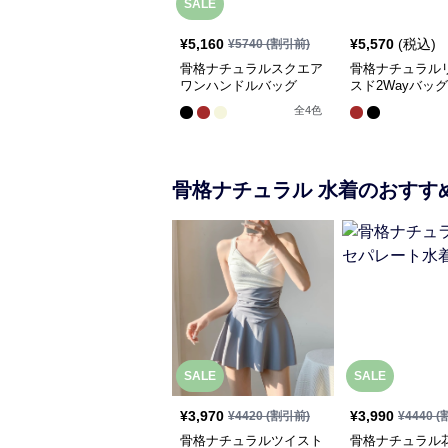
SALE
¥
5,160
¥
5,570
(税込)
¥
5740
(割引前)
骨格ナチュラルスクエア
骨格ナチュラル
ワンハンドルバッグ
スド2Wayバッグ
全
4
色
骨格ナチュラル
水着
のおすす
SALE
SALE
¥
3,970
¥
3,990
¥
4420
(割引前)
¥
4440
(
骨格ナチュラルツイスト
骨格ナチュラル