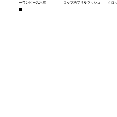
ーワンピース水着
ロップ柄フリルラッシュ
クロ
ガード3点セット
スカ