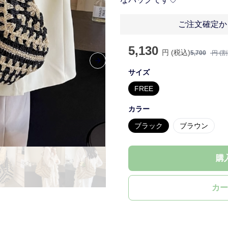
ご注文確定か
5,130
円 (税込)
5,700
円 (
Next slide
サイズ
FREE
カラー
ブラック
ブラウン
購
カー