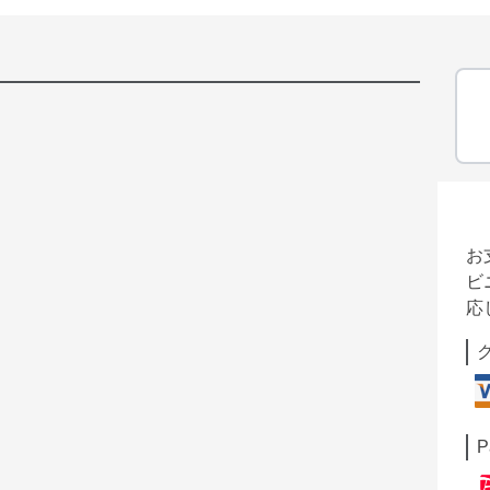
お
ビ
応
P