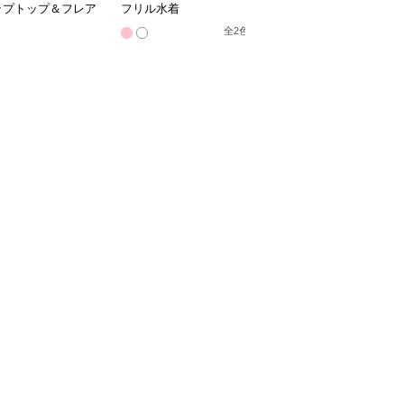
ップトップ＆フレア
フリル水着
フショルワンピース水着
ートセット
全
2
色
全
2
色