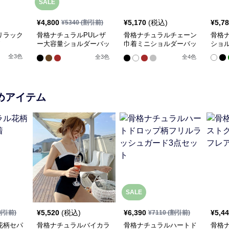
SALE
¥
4,800
¥
5,170
(税込)
¥
5,7
¥
5340
(割引前)
リラック
骨格ナチュラルPUレザ
骨格ナチュラルチェーン
骨格
ー大容量ショルダーバッ
巾着ミニショルダーバッ
ショ
グ
グ
全
3
色
全
3
色
全
4
色
めアイテム
SALE
¥
5,520
(税込)
¥
6,390
¥
5,4
割引前)
¥
7110
(割引前)
花柄セパ
骨格ナチュラルバイカラ
骨格ナチュラルハートド
骨格