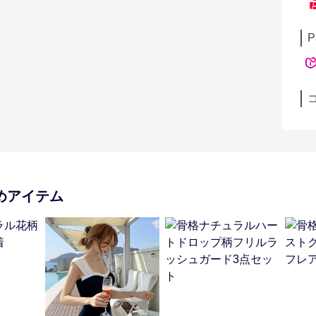
P
めアイテム