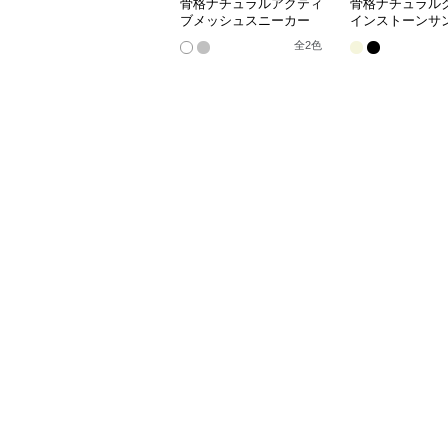
骨格ナチュラルアクティ
骨格ナチュラル
ブメッシュスニーカー
インストーンサ
全
2
色