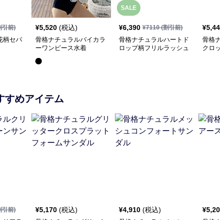
SALE
¥
5,520
(税込)
¥
6,390
¥
5,4
割引前)
¥
7110
(割引前)
花柄セパ
骨格ナチュラルバイカラ
骨格ナチュラルハートド
骨格
ーワンピース水着
ロップ柄フリルラッシュ
クロ
ガード3点セット
スカ
すすめアイテム
¥
5,170
(税込)
¥
4,910
(税込)
¥
5,2
割引前)