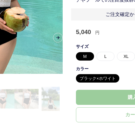
ご注文確定か
5,040
円
Next slide
サイズ
M
L
XL
カラー
ブラック×ホワイト
購
カー