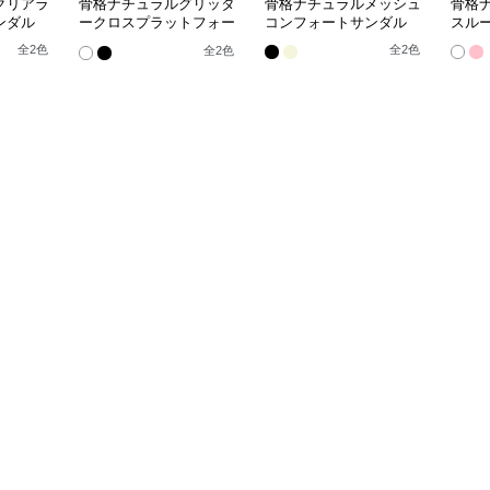
クリアラ
骨格ナチュラルグリッタ
骨格ナチュラルメッシュ
骨格
ンダル
ークロスプラットフォー
コンフォートサンダル
スル
ムサンダル
全
2
色
全
2
色
全
2
色