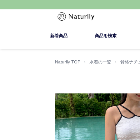
新着商品
商品を検索
Naturily TOP
›
水着の一覧
›
骨格ナチ