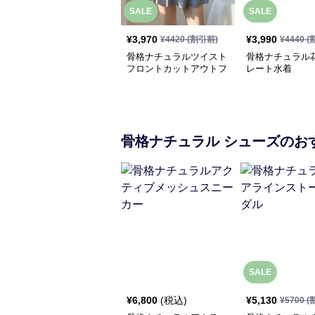
SALE
SALE
¥
3,970
¥
3,990
¥
4420
(割引前)
¥
4440
(
骨格ナチュラルツイスト
骨格ナチュラル
フロントカットアウトフ
レート水着
レアワンピース水着
骨格ナチュラル
シューズ
のお
SALE
¥
6,800
(税込)
¥
5,130
¥
5700
(