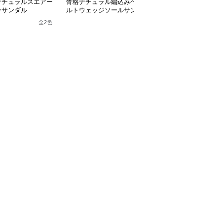
ナチュラルスエアー
骨格ナチュラル編込みベ
骨格ナチュラルオーガン
ーサンダル
ルトウェッジソールサン
ジーリボンシアーパンプ
ダル
ス
全
2
色
全
2
色