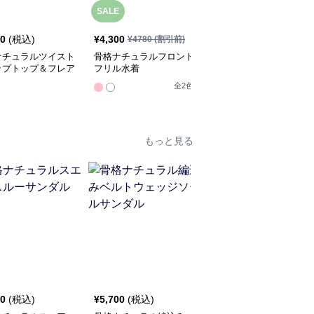
SALE
40
(税込)
¥
4,300
¥
5,520
(税込)
¥
4780
(割引前)
ナチュラルツイスト
骨格ナチュラルフロント
骨格ナチュラル2wayオ
ップトップ＆フレア
フリル水着
フショルワンピース水着
ートセット
全
2
色
全
2
色
もっと見る
SALE
00
(税込)
¥
5,700
(税込)
¥
5,360
¥
5960
(割引前)