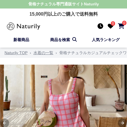
骨格ナチュラル
専門通販サイト
Naturily
15,000
円以上のご購入で送料無料
0
0
新着商品
商品を検索
人気ランキング
Naturily TOP
›
水着の一覧
›
骨格ナチュラルカジュアルチェックワ
Previous slide
Ne