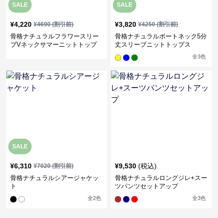
SALE
SALE
¥
4,220
¥
3,820
¥
4690
(割引前)
¥
4250
(割引前)
骨格ナチュラルフラワースリー
骨格ナチュラルボートネック5分
ブVネックサマーニットトップ
丈スリーブニットトップス
ス
全
3
色
SALE
¥
6,310
¥
9,530
(税込)
¥
7020
(割引前)
骨格ナチュラルシアージャケッ
骨格ナチュラルロングジレ+スー
ト
ツパンツセットアップ
全
2
色
全
3
色