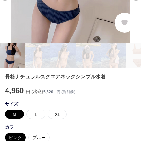
骨格ナチュラルスクエアネックシンプル水着
4,960
円 (税込)
5,520
円 (割引前)
サイズ
M
L
XL
カラー
ピンク
ブルー