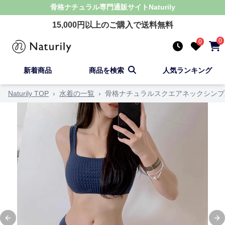
骨格ナチュラル
専門通販サイト
Naturily
15,000
円以上のご購入で送料無料
0
0
新着商品
商品を検索
人気ランキング
Naturily TOP
›
水着の一覧
›
骨格ナチュラルスクエアネックシンプ
Previous slide
Ne