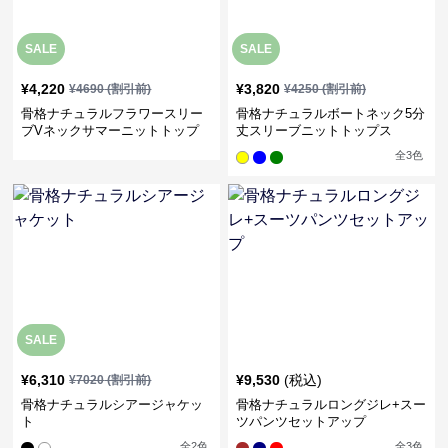
SALE
SALE
¥
4,220
¥
3,820
¥
4690
(割引前)
¥
4250
(割引前)
骨格ナチュラルフラワースリー
骨格ナチュラルボートネック5分
ブVネックサマーニットトップ
丈スリーブニットトップス
ス
全
3
色
SALE
¥
6,310
¥
9,530
(税込)
¥
7020
(割引前)
骨格ナチュラルシアージャケッ
骨格ナチュラルロングジレ+スー
ト
ツパンツセットアップ
全
2
色
全
3
色