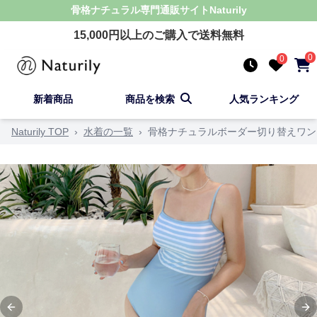
骨格ナチュラル
専門通販サイト
Naturily
15,000
円以上のご購入で送料無料
0
0
新着商品
商品を検索
人気ランキング
Naturily TOP
›
水着の一覧
›
骨格ナチュラルボーダー切り替えワン
Previous slide
Ne