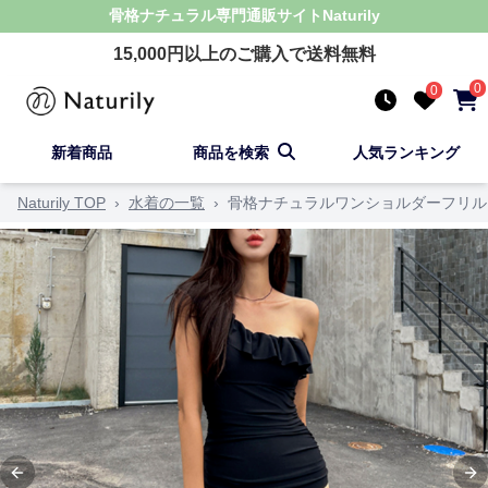
骨格ナチュラル
専門通販サイト
Naturily
15,000
円以上のご購入で送料無料
0
0
新着商品
商品を検索
人気ランキング
Naturily TOP
›
水着の一覧
›
骨格ナチュラルワンショルダーフリル
Previous slide
Ne