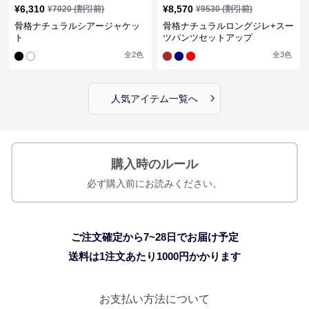
¥
6,310
¥
8,570
¥
7020
(割引前)
¥
9530
(割引前)
骨格ナチュラルシアージャケッ
骨格ナチュラルロングジレ+スー
ト
ツパンツセットアップ
全
2
色
全
3
色
›
人気アイテム一覧へ
購入時のルール
必ず購入前にお読みください。
ご注文確定から7~28日でお届け予定
送料は1注文あたり
1000
円かかります
お支払い方法について