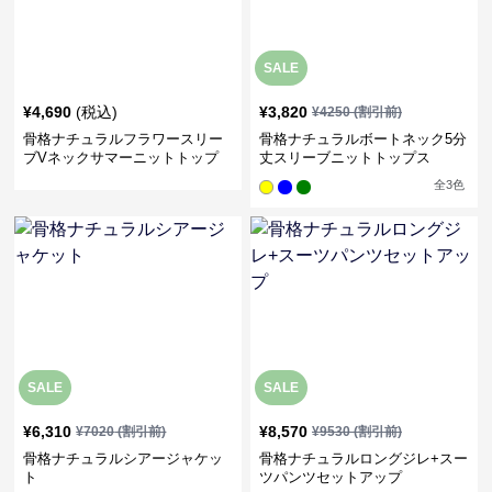
SALE
¥
4,690
(税込)
¥
3,820
¥
4250
(割引前)
骨格ナチュラルフラワースリー
骨格ナチュラルボートネック5分
ブVネックサマーニットトップ
丈スリーブニットトップス
ス
全
3
色
SALE
SALE
¥
6,310
¥
8,570
¥
7020
(割引前)
¥
9530
(割引前)
骨格ナチュラルシアージャケッ
骨格ナチュラルロングジレ+スー
ト
ツパンツセットアップ