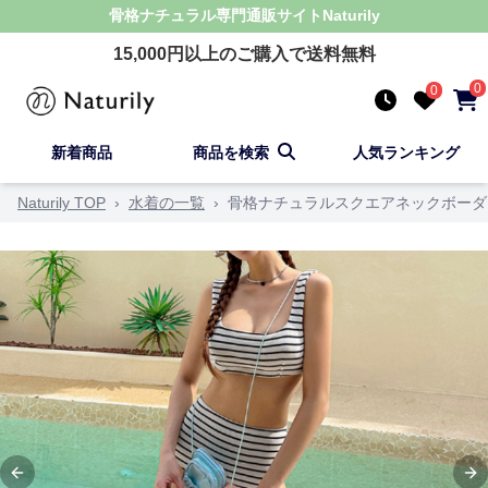
骨格ナチュラル
専門通販サイト
Naturily
15,000
円以上のご購入で送料無料
0
0
新着商品
商品を検索
人気ランキング
Naturily TOP
›
水着の一覧
›
骨格ナチュラルスクエアネックボーダ
Previous slide
Ne