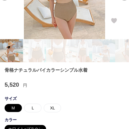
骨格ナチュラルバイカラーシンプル水着
5,520
円
サイズ
M
L
XL
カラー