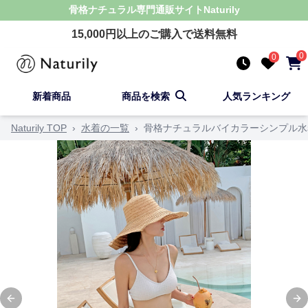
骨格ナチュラル
専門通販サイト
Naturily
15,000
円以上のご購入で送料無料
0
0
新着商品
商品を検索
人気ランキング
Naturily TOP
›
水着の一覧
›
骨格ナチュラルバイカラーシンプル水
Previous slide
Ne