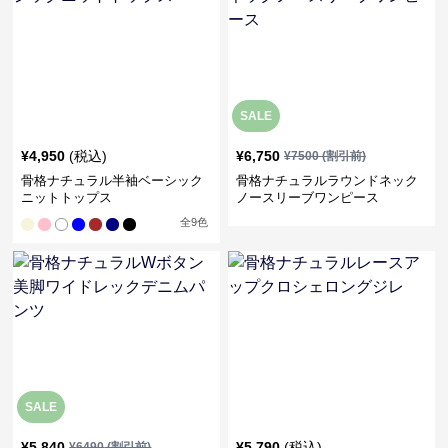
SALE
¥
4,950
(税込)
¥
6,750
¥
7500
(割引前)
骨格ナチュラル半袖ベーシック
骨格ナチュラルラウンドネック
ニットトップス
ノースリーブワンピース
全
9
色
SALE
¥
5,840
¥
5,790
(税込)
¥
6490
(割引前)