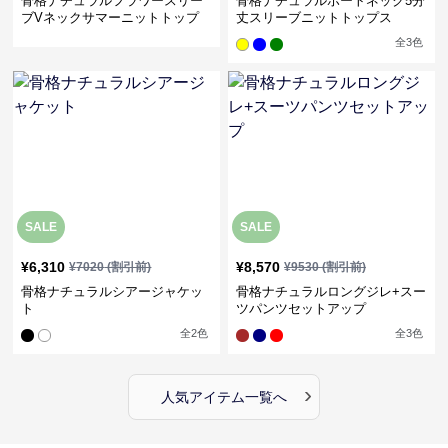
骨格ナチュラルフラワースリー
骨格ナチュラルボートネック5分
ブVネックサマーニットトップ
丈スリーブニットトップス
ス
全
3
色
SALE
SALE
¥
6,310
¥
8,570
¥
7020
(割引前)
¥
9530
(割引前)
骨格ナチュラルシアージャケッ
骨格ナチュラルロングジレ+スー
ト
ツパンツセットアップ
全
2
色
全
3
色
›
人気アイテム一覧へ