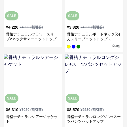
SALE
SALE
¥
4,220
¥
3,820
¥
4690
(割引前)
¥
4250
(割引前)
骨格ナチュラルフラワースリー
骨格ナチュラルボートネック5分
ブVネックサマーニットトップ
丈スリーブニットトップス
ス
全
3
色
SALE
SALE
¥
6,310
¥
8,570
¥
7020
(割引前)
¥
9530
(割引前)
骨格ナチュラルシアージャケッ
骨格ナチュラルロングジレ+スー
ト
ツパンツセットアップ