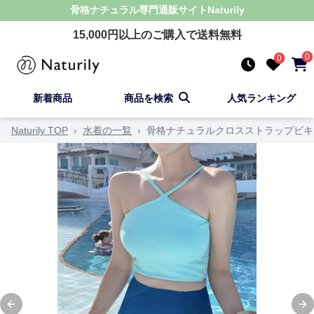
骨格ナチュラル
専門通販サイト
Naturily
15,000
円以上のご購入で送料無料
0
0
新着商品
商品を検索
人気ランキング
Naturily TOP
›
水着の一覧
›
骨格ナチュラルクロスストラップビキ
Previous slide
Ne