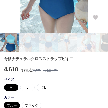
骨格ナチュラルクロスストラップビキニ
4,610
円 (税込)
5,130
円 (割引前)
サイズ
M
L
XL
カラー
ブルー
ブラック