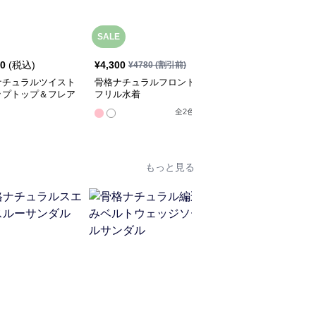
SALE
40
(税込)
¥
4,300
¥
5,520
(税込)
¥
4780
(割引前)
ナチュラルツイスト
骨格ナチュラルフロント
骨格ナチュラル2wayオ
ップトップ＆フレア
フリル水着
フショルワンピース水着
ートセット
全
2
色
全
2
色
もっと見る
SALE