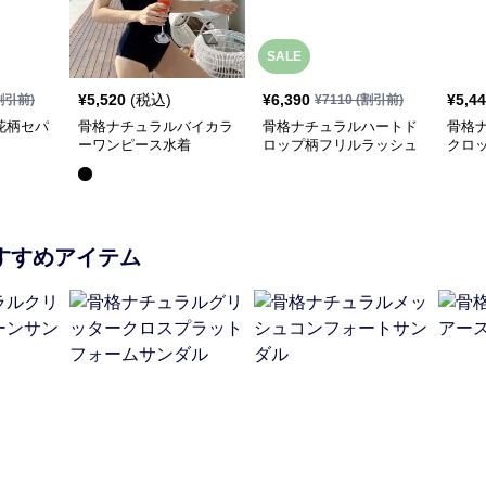
SALE
¥
5,520
(税込)
¥
6,390
¥
5,4
割引前)
¥
7110
(割引前)
花柄セパ
骨格ナチュラルバイカラ
骨格ナチュラルハートド
骨格
ーワンピース水着
ロップ柄フリルラッシュ
クロ
ガード3点セット
スカ
すすめアイテム