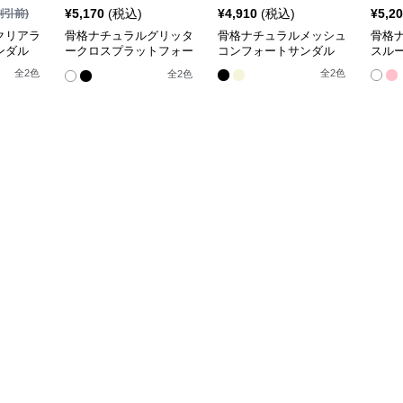
¥
5,170
(税込)
¥
4,910
(税込)
¥
5,2
割引前)
クリアラ
骨格ナチュラルグリッタ
骨格ナチュラルメッシュ
骨格
ンダル
ークロスプラットフォー
コンフォートサンダル
スル
ムサンダル
全
2
色
全
2
色
全
2
色