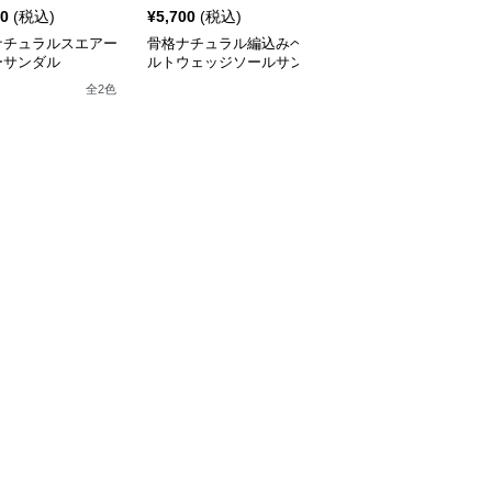
00
(税込)
¥
5,700
(税込)
¥
5,360
¥
5960
(割引前)
ナチュラルスエアー
骨格ナチュラル編込みベ
骨格ナチュラルオーガン
ーサンダル
ルトウェッジソールサン
ジーリボンシアーパンプ
ダル
ス
全
2
色
全
2
色