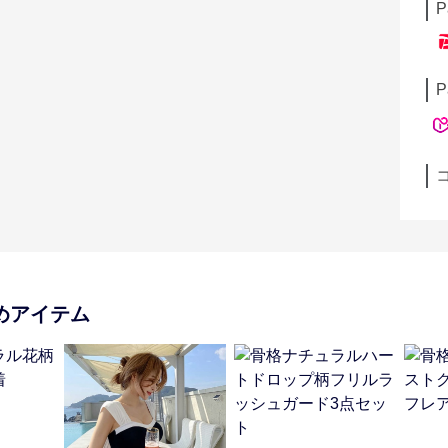
P
P
めアイテム