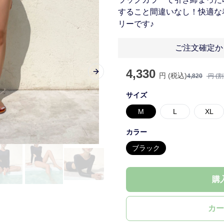
すること間違いなし！快適な
リーです♪
ご注文確定か
4,330
円 (税込)
Next slide
4,820
円 (
サイズ
M
L
XL
カラー
ブラック
購
カー