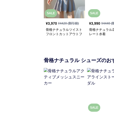
SALE
SALE
¥
3,970
¥
3,990
¥
4420
(割引前)
¥
4440
(
骨格ナチュラルツイスト
骨格ナチュラル
フロントカットアウトフ
レート水着
レアワンピース水着
骨格ナチュラル
シューズ
のお
SALE