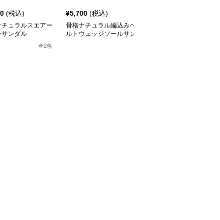
00
(税込)
¥
5,700
(税込)
¥
5,360
¥
5960
(割引前)
ナチュラルスエアー
骨格ナチュラル編込みベ
骨格ナチュラルオーガン
ーサンダル
ルトウェッジソールサン
ジーリボンシアーパンプ
ダル
ス
全
2
色
全
2
色