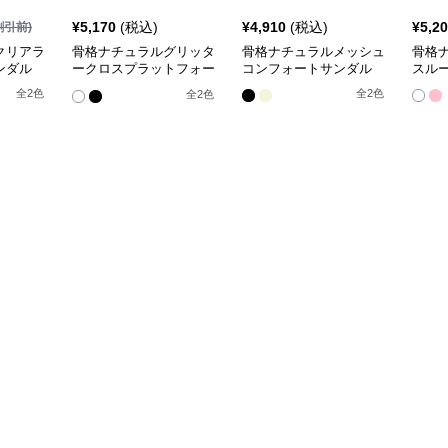
¥
5,170
(税込)
¥
4,910
(税込)
¥
5,2
割引前)
クリアラ
骨格ナチュラルグリッタ
骨格ナチュラルメッシュ
骨格
ンダル
ークロスプラットフォー
コンフォートサンダル
スル
ムサンダル
全
2
色
全
2
色
全
2
色