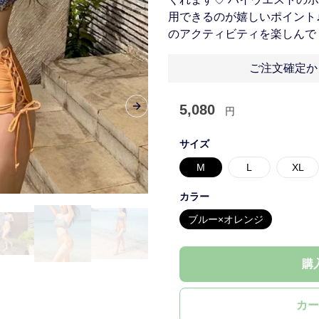
用できるのが嬉しいポイント
のアクティビティを楽しんで
ご注文確定か
5,080
円
Next slide
サイズ
M
L
XL
カラー
ブルー×オレンジ
購
カー