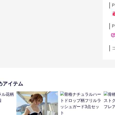
P
P
めアイテム