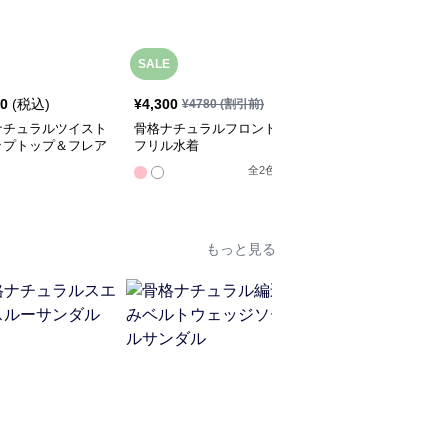
SALE
40
(税込)
¥
4,300
¥
5,520
(税込)
¥
4780
(割引前)
ナチュラルツイスト
骨格ナチュラルフロント
骨格ナチュラル2wayオ
ップトップ＆フレア
フリル水着
フショルワンピース水着
ートセット
全
2
色
全
2
色
もっと見る
SALE