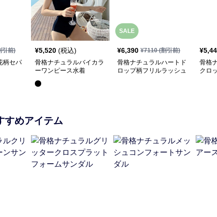
SALE
¥
5,520
(税込)
¥
6,390
¥
5,4
割引前)
¥
7110
(割引前)
花柄セパ
骨格ナチュラルバイカラ
骨格ナチュラルハートド
骨格
ーワンピース水着
ロップ柄フリルラッシュ
クロ
ガード3点セット
スカ
すすめアイテム