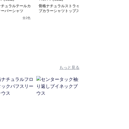
ナチュラルテールカ
骨格ナチュラルストライ
骨格ナチュラル 配色ブ
オーバーシャツ
プカラーシャツトップス
ラウストップス
全
2
色
全
2
色
もっと見る