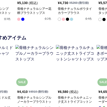
¥
5,130
(税込)
¥
4,730
¥
5,5
¥
5260
(割引前)
シンプ
骨格ナチュラルシアー花
骨格ナチュラルボウタイ
骨格
ウストッ
柄ブラウストップス
カラーブラウス
タッ
ウス
全
2
色
全
4
色
全
3
色
すめアイテム
SALE
SALE
¥
4,410
¥
6,580
(税込)
¥
4,6
割引前)
¥
4910
(割引前)
ミドル丈
骨格ナチュラルシンプル
骨格ナチュラルチュニッ
骨格
ノーカラーブラウストッ
ク丈ストライプコットン
ーダ
プス
シャツトップス