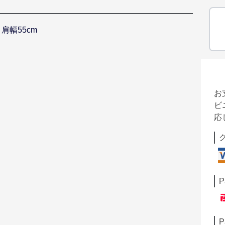
m 肩幅55cm
お
ビ
応
P
P