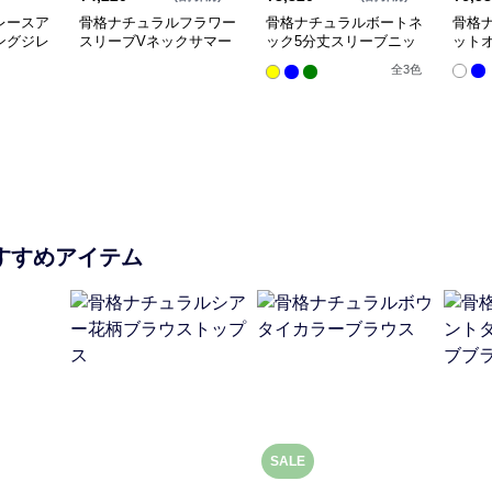
レースア
骨格ナチュラルフラワー
骨格ナチュラルボートネ
骨格
ングジレ
スリーブVネックサマー
ック5分丈スリーブニッ
ット
ニットトップス
トトップス
全
3
色
すすめアイテム
SALE