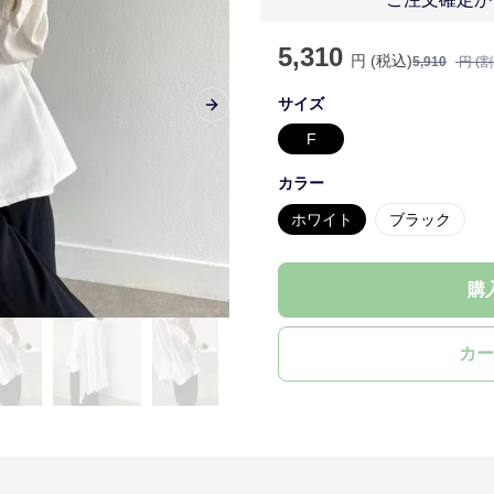
5,310
円 (税込)
5,910
円 (
サイズ
Next slide
F
カラー
ホワイト
ブラック
購
カー