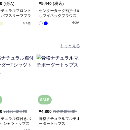
70
(税込)
¥
5,440
(税込)
¥
6,620
(税込)
ナチュラルフロント
センタータック袖折り返
骨格ナチュラルバックオ
クパフスリーブブラ
しブイネックブラウス
ープンオーバーブラウス
トップス
全
2
色
全
4
色
全
2
色
もっと見る
SALE
SALE
50
¥
4,800
¥
4,530
¥
5170
(割引前)
¥
5340
(割引前)
¥
5040
(割引前)
ナチュラル襟付きボ
骨格ナチュラルマルチボ
骨格ナチュラルラウンド
ーTシャツトップス
ーダートップス
ネック袖ボタントップス