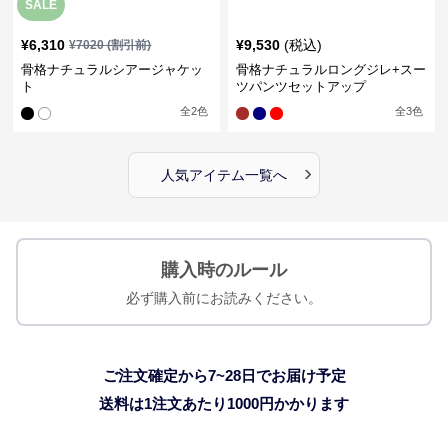
SALE
¥
6,310
¥
9,530
(税込)
¥
7020
(割引前)
骨格ナチュラルシアージャケッ
骨格ナチュラルロングジレ+スー
ト
ツパンツセットアップ
全
2
色
全
3
色
›
人気アイテム一覧へ
購入時のルール
必ず購入前にお読みください。
ご注文確定から7~28日でお届け予定
送料は1注文あたり
1000
円かかります