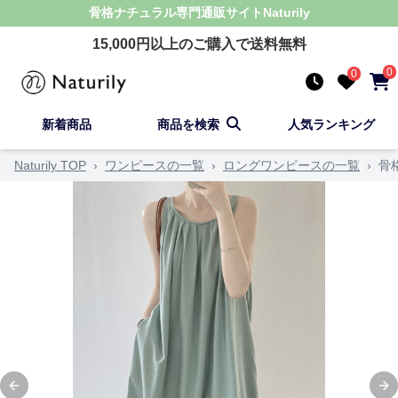
骨格ナチュラル
専門通販サイト
Naturily
15,000
円以上のご購入で送料無料
0
0
新着商品
商品を検索
人気ランキング
Naturily TOP
›
ワンピースの一覧
›
ロングワンピースの一覧
›
骨
Previous slide
Ne