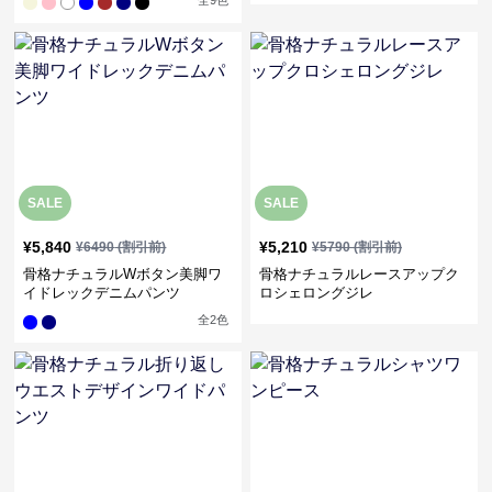
全
9
色
SALE
SALE
¥
5,840
¥
5,210
¥
6490
(割引前)
¥
5790
(割引前)
骨格ナチュラルWボタン美脚ワ
骨格ナチュラルレースアップク
イドレックデニムパンツ
ロシェロングジレ
全
2
色