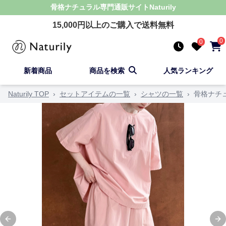
骨格ナチュラル
専門通販サイト
Naturily
15,000
円以上のご購入で送料無料
0
0
新着商品
商品を検索
人気ランキング
Naturily TOP
›
セットアイテムの一覧
›
シャツの一覧
›
骨格ナチ
Previous slide
Ne