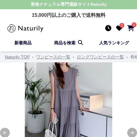
骨格ナチュラル
専門通販サイト
Naturily
15,000
円以上のご購入で送料無料
0
0
新着商品
商品を検索
人気ランキング
Naturily TOP
›
ワンピースの一覧
›
ロングワンピースの一覧
›
骨
Previous slide
Ne