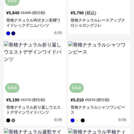
SALE
¥
5,840
¥
5,790
(税込)
¥
6490
(割引前)
骨格ナチュラルWボタン美脚ワ
骨格ナチュラルレースアップク
イドレックデニムパンツ
ロシェロングジレ
全
2
色
SALE
SALE
¥
5,190
¥
5,010
¥
5770
(割引前)
¥
5570
(割引前)
骨格ナチュラル折り返しウエス
骨格ナチュラルシャツワンピー
トデザインワイドパンツ
ス
全
2
色
全
3
色