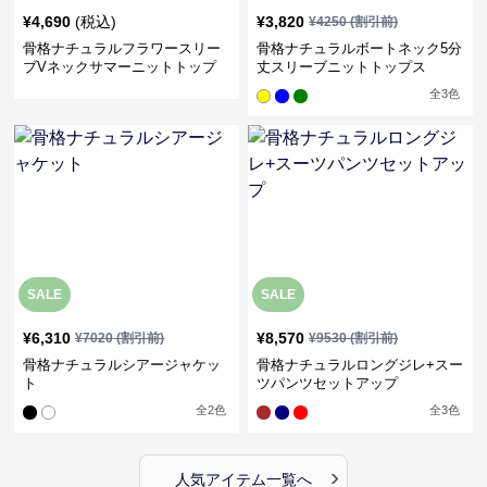
¥
4,690
(税込)
¥
3,820
¥
4250
(割引前)
骨格ナチュラルフラワースリー
骨格ナチュラルボートネック5分
ブVネックサマーニットトップ
丈スリーブニットトップス
ス
全
3
色
SALE
SALE
¥
6,310
¥
8,570
¥
7020
(割引前)
¥
9530
(割引前)
骨格ナチュラルシアージャケッ
骨格ナチュラルロングジレ+スー
ト
ツパンツセットアップ
全
2
色
全
3
色
›
人気アイテム一覧へ