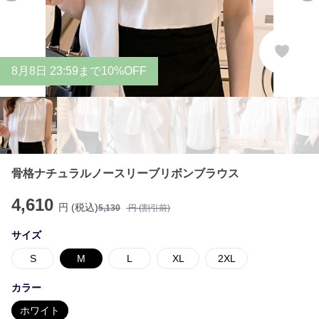
8
月
8
日 23:59まで10%OFF
骨格ナチュラルノースリーブリボンブラウス
4,610
円 (税込)
5,130
円 (割引前)
サイズ
S
M
L
XL
2XL
カラー
ホワイト