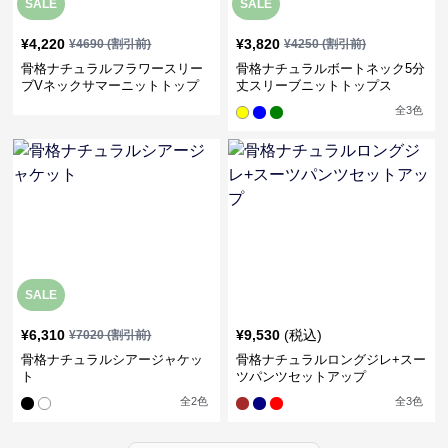
SALE
SALE
¥
4,220
¥
3,820
¥
4690
(割引前)
¥
4250
(割引前)
骨格ナチュラルフラワースリー
骨格ナチュラルボートネック5分
ブVネックサマーニットトップ
丈スリーブニットトップス
ス
全
3
色
SALE
¥
6,310
¥
9,530
(税込)
¥
7020
(割引前)
骨格ナチュラルシアージャケッ
骨格ナチュラルロングジレ+スー
ト
ツパンツセットアップ
全
2
色
全
3
色