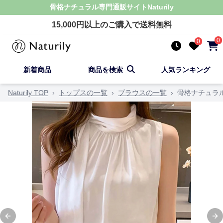
骨格ナチュラル
専門通販サイト
Naturily
15,000
円以上のご購入で送料無料
0
0
新着商品
商品を検索
人気ランキング
Naturily TOP
›
トップスの一覧
›
ブラウスの一覧
›
骨格ナチュラ
Previous slide
Ne