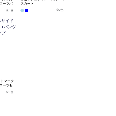
スーツパ
スカート
全
2
色
全
3
色
イドマーク
スーツセ
全
3
色