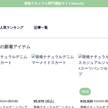
骨格ナチュラル
専門通販サイト
Naturily
人気ランキング
記事一覧
トの新着アイテム
SALE
¥
5,570
(税込)
¥
10,930
5520
(割引前)
¥
12150
(
ュラルデニムフレア
骨格ナチュラルデニムマーメ
骨格ナチュラルオ