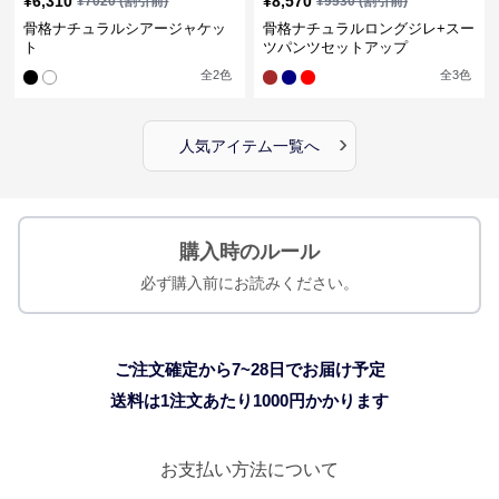
¥
6,310
¥
8,570
¥
7020
(割引前)
¥
9530
(割引前)
骨格ナチュラルシアージャケッ
骨格ナチュラルロングジレ+スー
ト
ツパンツセットアップ
全
2
色
全
3
色
›
人気アイテム一覧へ
購入時のルール
必ず購入前にお読みください。
ご注文確定から7~28日でお届け予定
送料は1注文あたり
1000
円かかります
お支払い方法について