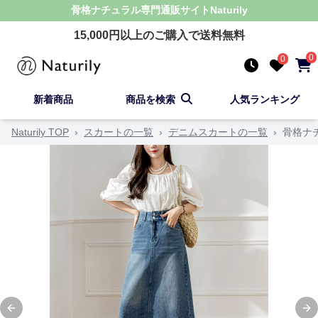
骨格ナチュラル
専門通販サイト
Naturily
15,000
円以上のご購入で送料無料
0
0
新着商品
商品を検索
人気ランキング
Naturily TOP
›
スカートの一覧
›
デニムスカートの一覧
›
骨格ナ
Previous slide
Ne