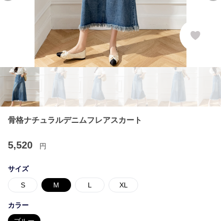
骨格ナチュラルデニムフレアスカート
5,520
円
サイズ
S
M
L
XL
カラー