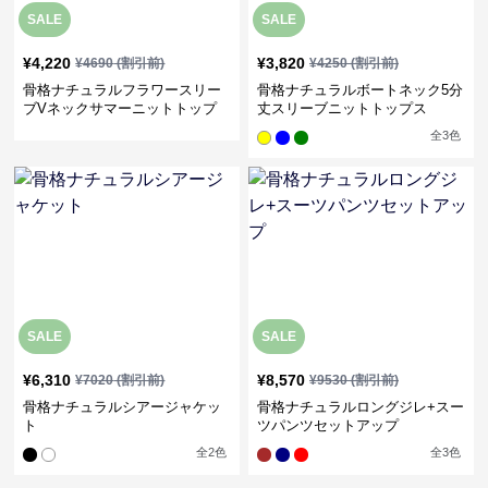
SALE
SALE
¥
4,220
¥
3,820
¥
4690
(割引前)
¥
4250
(割引前)
骨格ナチュラルフラワースリー
骨格ナチュラルボートネック5分
ブVネックサマーニットトップ
丈スリーブニットトップス
ス
全
3
色
SALE
SALE
¥
6,310
¥
8,570
¥
7020
(割引前)
¥
9530
(割引前)
骨格ナチュラルシアージャケッ
骨格ナチュラルロングジレ+スー
ト
ツパンツセットアップ
全
2
色
全
3
色