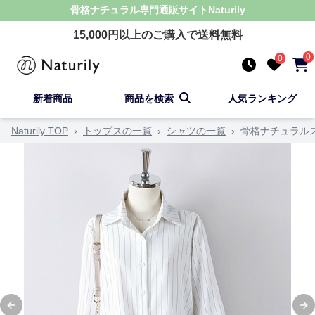
骨格ナチュラル
専門通販サイト
Naturily
15,000
円以上のご購入で送料無料
0
0
新着商品
商品を検索
人気ランキング
Naturily TOP
›
トップスの一覧
›
シャツの一覧
›
骨格ナチュラル
Previous slide
Ne