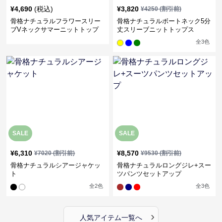
¥
4,690
(税込)
¥
3,820
¥
4250
(割引前)
骨格ナチュラルフラワースリー
骨格ナチュラルボートネック5分
ブVネックサマーニットトップ
丈スリーブニットトップス
ス
全
3
色
SALE
SALE
¥
6,310
¥
8,570
¥
7020
(割引前)
¥
9530
(割引前)
骨格ナチュラルシアージャケッ
骨格ナチュラルロングジレ+スー
ト
ツパンツセットアップ
全
2
色
全
3
色
›
人気アイテム一覧へ