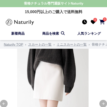
骨格ナチュラル
専門通販サイト
Naturily
15,000
円以上のご購入で送料無料
0
0
新着商品
商品を検索
人気ランキング
Naturily TOP
›
スカートの一覧
›
ミニスカートの一覧
›
骨格ナチ
Previous slide
Ne