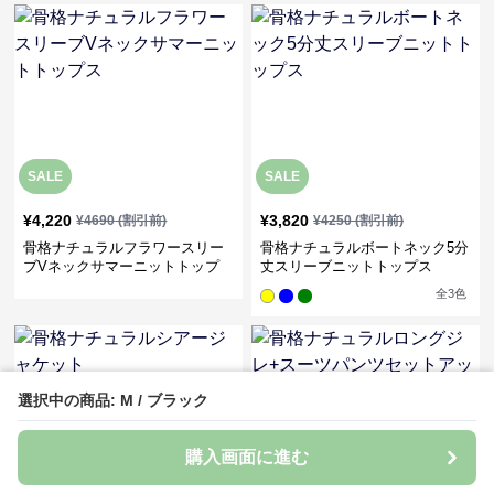
SALE
SALE
¥
4,220
¥
3,820
¥
4690
(割引前)
¥
4250
(割引前)
骨格ナチュラルフラワースリー
骨格ナチュラルボートネック5分
ブVネックサマーニットトップ
丈スリーブニットトップス
ス
全
3
色
選択中の商品: M / ブラック
購入画面に進む