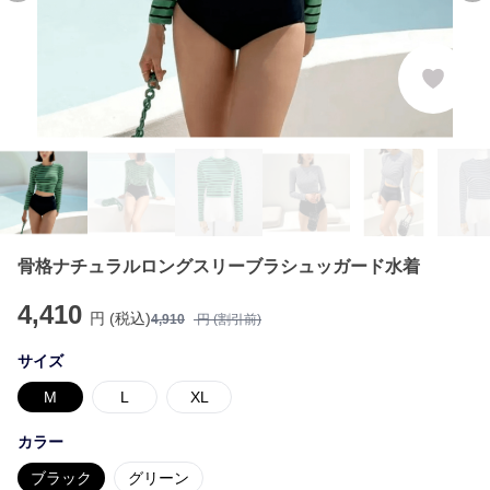
骨格ナチュラルロングスリーブラシュッガード水着
4,410
円 (税込)
4,910
円 (割引前)
サイズ
M
L
XL
カラー
ブラック
グリーン