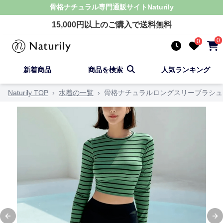
骨格ナチュラル
専門通販サイト
Naturily
15,000
円以上のご購入で送料無料
0
0
新着商品
商品を検索
人気ランキング
Naturily TOP
›
水着の一覧
›
骨格ナチュラルロングスリーブラシュ
Previous slide
Ne