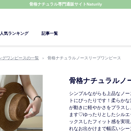
骨格ナチュラル
専門通販サイト
Naturily
人気ランキング
記事一覧
ングワンピースの一覧
›
骨格ナチュラルノースリーブワンピース
骨格ナチュラルノ
シンプルながらも上品なノー
トにぴったりです！柔らかな
が動きに軽やかさをプラスし
ます♡ゆったりとしたシルエ
ックスしたフィット感を実現
れなお出かけまで幅広いシー