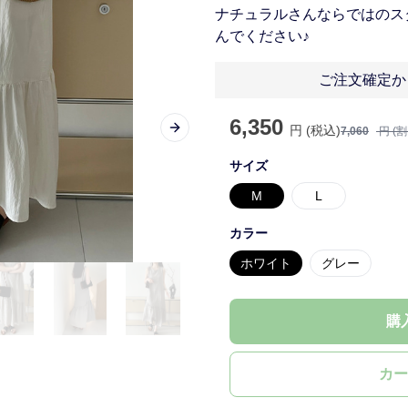
ナチュラルさんならではのス
んでください♪
ご注文確定か
6,350
円 (税込)
7,060
円 (
Next slide
サイズ
M
L
カラー
ホワイト
グレー
購
カー