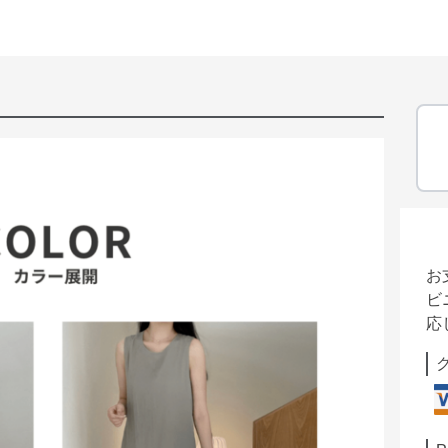
お
ビ
応