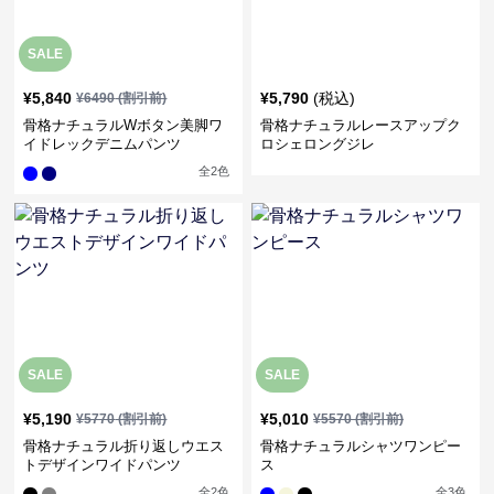
SALE
¥
5,840
¥
5,790
(税込)
¥
6490
(割引前)
骨格ナチュラルWボタン美脚ワ
骨格ナチュラルレースアップク
イドレックデニムパンツ
ロシェロングジレ
全
2
色
SALE
SALE
¥
5,190
¥
5,010
¥
5770
(割引前)
¥
5570
(割引前)
骨格ナチュラル折り返しウエス
骨格ナチュラルシャツワンピー
トデザインワイドパンツ
ス
全
2
色
全
3
色