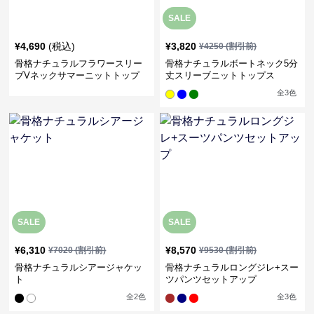
SALE
¥
4,690
(税込)
¥
3,820
¥
4250
(割引前)
骨格ナチュラルフラワースリー
骨格ナチュラルボートネック5分
ブVネックサマーニットトップ
丈スリーブニットトップス
ス
全
3
色
SALE
SALE
¥
6,310
¥
8,570
¥
7020
(割引前)
¥
9530
(割引前)
骨格ナチュラルシアージャケッ
骨格ナチュラルロングジレ+スー
ト
ツパンツセットアップ
全
2
色
全
3
色