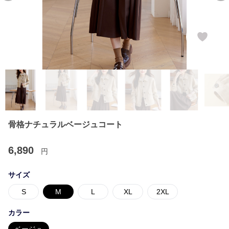
骨格ナチュラルベージュコート
6,890
円
サイズ
S
M
L
XL
2XL
カラー