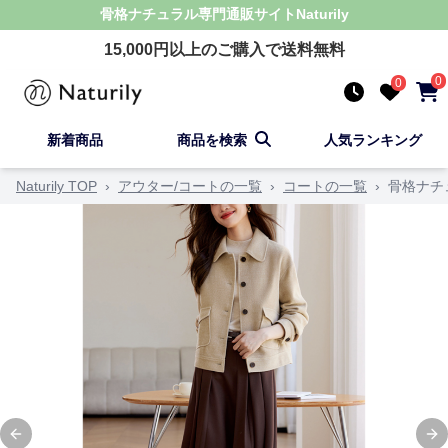
骨格ナチュラル
専門通販サイト
Naturily
15,000
円以上のご購入で送料無料
0
0
新着商品
商品を検索
人気ランキング
Naturily TOP
›
アウター/コートの一覧
›
コートの一覧
›
骨格ナチ
Previous slide
Ne