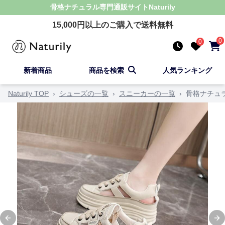
骨格ナチュラル
専門通販サイト
Naturily
15,000
円以上のご購入で送料無料
0
0
新着商品
商品を検索
人気ランキング
Naturily TOP
›
シューズの一覧
›
スニーカーの一覧
›
骨格ナチュ
Previous slide
Ne