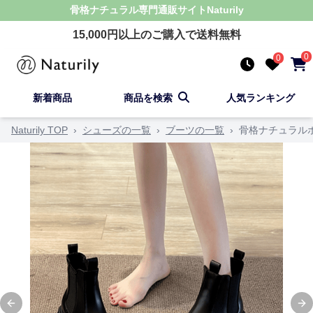
骨格ナチュラル
専門通販サイト
Naturily
15,000
円以上のご購入で送料無料
0
0
新着商品
商品を検索
人気ランキング
Naturily TOP
›
シューズの一覧
›
ブーツの一覧
›
骨格ナチュラル
Previous slide
Ne