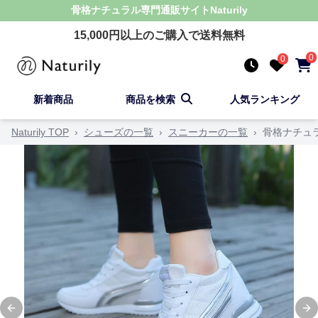
骨格ナチュラル
専門通販サイト
Naturily
15,000
円以上のご購入で送料無料
0
0
新着商品
商品を検索
人気ランキング
Naturily TOP
›
シューズの一覧
›
スニーカーの一覧
›
骨格ナチュ
Previous slide
Ne