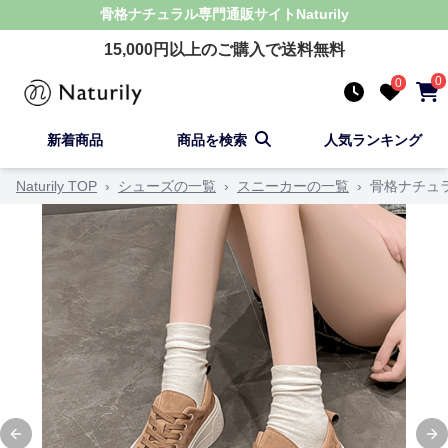
骨格ナチュラル
専門通販サイト
Naturily
15,000
円以上のご購入で送料無料
0
0
新着商品
商品を検索
人気ランキング
Naturily TOP
›
シューズの一覧
›
スニーカーの一覧
›
骨格ナチュ
Previous slide
Ne