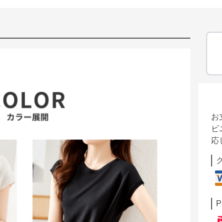
お
ビ
応
P