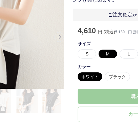
ご注文確定か
4,610
円 (税込)
5,130
円 (
Next slide
サイズ
S
M
L
カラー
ホワイト
ブラック
購
カー