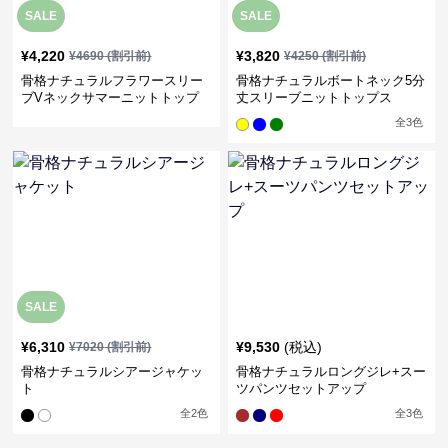
SALE
SALE
¥
4,220
¥
3,820
¥
4690
(割引前)
¥
4250
(割引前)
骨格ナチュラルフラワースリー
骨格ナチュラルボートネック5分
ブVネックサマーニットトップ
丈スリーブニットトップス
ス
全
3
色
SALE
¥
6,310
¥
9,530
(税込)
¥
7020
(割引前)
骨格ナチュラルシアージャケッ
骨格ナチュラルロングジレ+スー
ト
ツパンツセットアップ
全
2
色
全
3
色