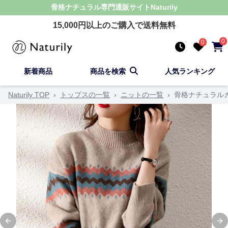
骨格ナチュラル
専門通販サイト
Naturily
15,000
円以上のご購入で送料無料
0
0
新着商品
商品を検索
人気ランキング
Naturily TOP
›
トップスの一覧
›
ニットの一覧
›
骨格ナチュラル
Previous slide
Ne