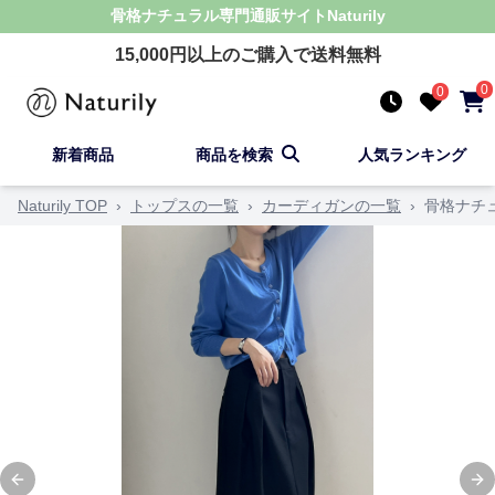
骨格ナチュラル
専門通販サイト
Naturily
15,000
円以上のご購入で送料無料
0
0
新着商品
商品を検索
人気ランキング
Naturily TOP
›
トップスの一覧
›
カーディガンの一覧
›
骨格ナチ
Previous slide
Ne