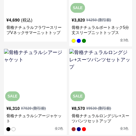
SALE
¥
4,690
(税込)
¥
3,820
¥
4250
(割引前)
骨格ナチュラルフラワースリー
骨格ナチュラルボートネック5分
ブVネックサマーニットトップ
丈スリーブニットトップス
ス
全
3
色
SALE
SALE
¥
6,310
¥
8,570
¥
7020
(割引前)
¥
9530
(割引前)
骨格ナチュラルシアージャケッ
骨格ナチュラルロングジレ+スー
ト
ツパンツセットアップ
全
2
色
全
3
色