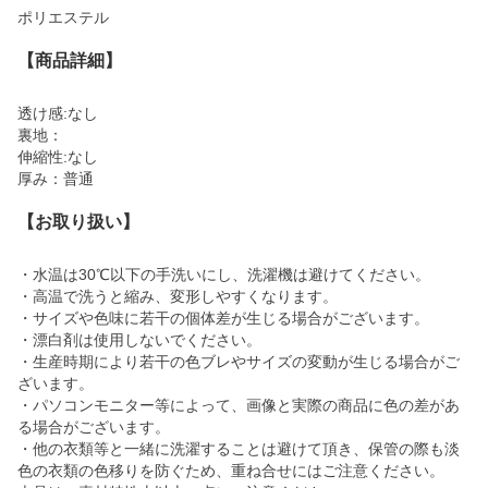
ポリエステル
【商品詳細】
透け感:なし
裏地：
伸縮性:なし
厚み：普通
【お取り扱い】
・水温は30℃以下の手洗いにし、洗濯機は避けてください。
・高温で洗うと縮み、変形しやすくなります。
・サイズや色味に若干の個体差が生じる場合がございます。
・漂白剤は使用しないでください。
・生産時期により若干の色ブレやサイズの変動が生じる場合がご
ざいます。
・パソコンモニター等によって、画像と実際の商品に色の差があ
る場合がございます。
・他の衣類等と一緒に洗濯することは避けて頂き、保管の際も淡
色の衣類の色移りを防ぐため、重ね合せにはご注意ください。