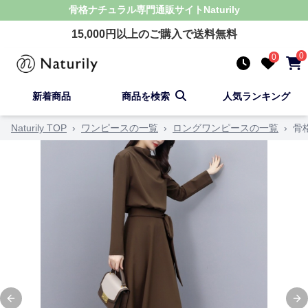
骨格ナチュラル
専門通販サイト
Naturily
15,000
円以上のご購入で送料無料
0
0
新着商品
商品を検索
人気ランキング
Naturily TOP
›
ワンピースの一覧
›
ロングワンピースの一覧
›
骨
Previous slide
Ne