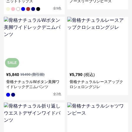
ニットトップス
ノースリーブワンピース
全
9
色
SALE
¥
5,840
¥
5,790
(税込)
¥
6490
(割引前)
骨格ナチュラルWボタン美脚ワ
骨格ナチュラルレースアップク
イドレックデニムパンツ
ロシェロングジレ
全
2
色