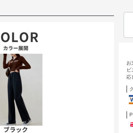
お
ビ
応
P