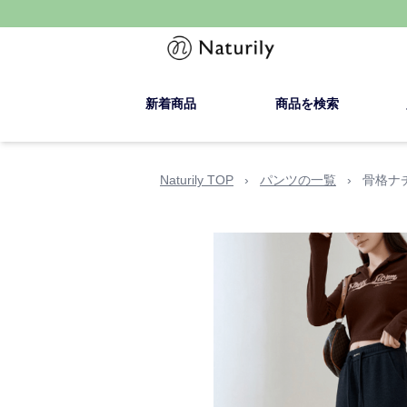
新着商品
商品を検索
Naturily TOP
›
パンツの一覧
›
骨格ナ