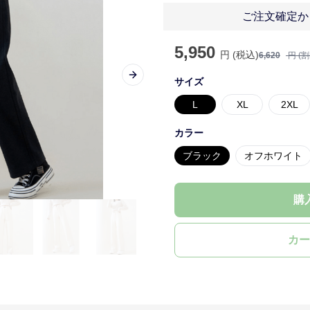
ご注文確定か
5,950
円 (税込)
6,620
円 (
Next slide
サイズ
L
XL
2XL
カラー
ブラック
オフホワイト
購
カー