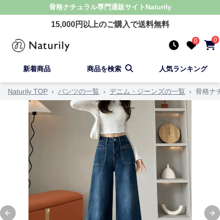
骨格ナチュラル
専門通販サイト
Naturily
15,000
円以上のご購入で送料無料
0
0
新着商品
商品を検索
人気ランキング
Naturily TOP
›
パンツの一覧
›
デニム・ジーンズの一覧
›
骨格ナ
Previous slide
Ne