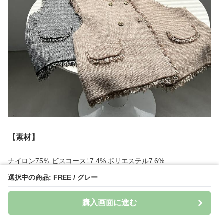
【素材】
ナイロン75％ ビスコース17.4% ポリエステル7.6%
選択中の商品: FREE / グレー
【商品詳細】
購入画面に進む
透け感:なし
裏地：なし