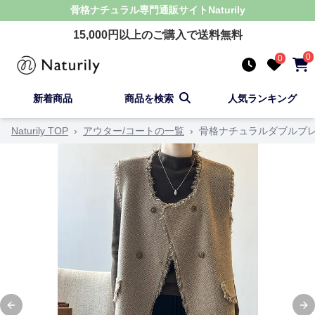
骨格ナチュラル
専門通販サイト
Naturily
15,000
円以上のご購入で送料無料
0
0
新着商品
商品を検索
人気ランキング
Naturily TOP
›
アウター/コートの一覧
›
骨格ナチュラルダブルブ
Previous slide
Ne