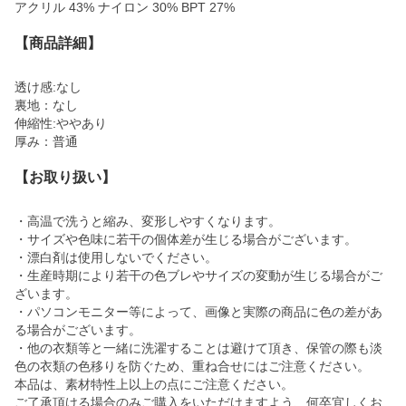
アクリル 43% ナイロン 30% BPT 27%
【商品詳細】
透け感:なし
裏地：なし
伸縮性:ややあり
厚み：普通
【お取り扱い】
・高温で洗うと縮み、変形しやすくなります。
・サイズや色味に若干の個体差が生じる場合がございます。
・漂白剤は使用しないでください。
・生産時期により若干の色ブレやサイズの変動が生じる場合がご
ざいます。
・パソコンモニター等によって、画像と実際の商品に色の差があ
る場合がございます。
・他の衣類等と一緒に洗濯することは避けて頂き、保管の際も淡
色の衣類の色移りを防ぐため、重ね合せにはご注意ください。
本品は、素材特性上以上の点にご注意ください。
ご了承頂ける場合のみご購入をいただけますよう、何卒宜しくお