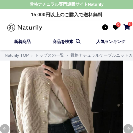
骨格ナチュラル
専門通販サイト
Naturily
15,000
円以上のご購入で送料無料
0
0
新着商品
商品を検索
人気ランキング
Naturily TOP
›
トップスの一覧
›
骨格ナチュラルケーブルニットカ
Previous slide
Ne