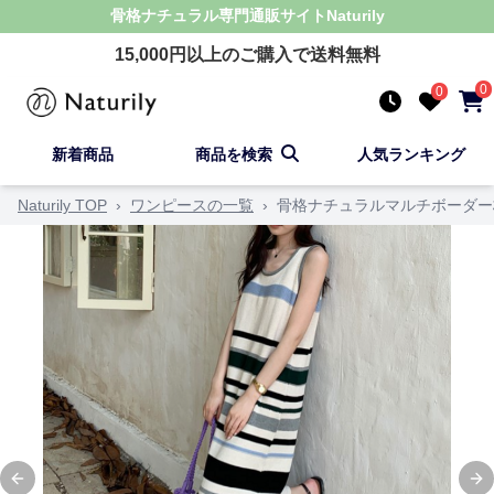
骨格ナチュラル
専門通販サイト
Naturily
15,000
円以上のご購入で送料無料
0
0
新着商品
商品を検索
人気ランキング
Naturily TOP
›
ワンピースの一覧
›
骨格ナチュラルマルチボーダー
Previous slide
Ne