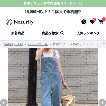
骨格ナチュラル
専門通販サイト
Naturily
15,000
円以上のご購入で送料無料
0
0
新着商品
商品を検索
人気ランキング
Naturily TOP
›
パンツの一覧
›
骨格ナチュラルゆるストレートデニ
Previous slide
Ne