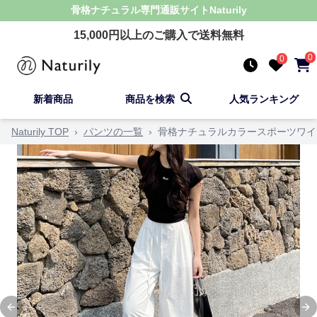
骨格ナチュラル
専門通販サイト
Naturily
15,000
円以上のご購入で送料無料
0
0
新着商品
商品を検索
人気ランキング
Naturily TOP
›
パンツの一覧
›
骨格ナチュラルカラースポーツワイ
Previous slide
Ne