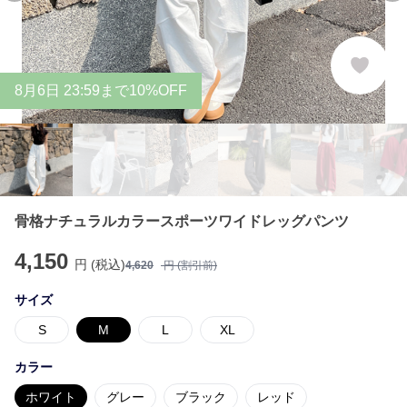
8
月
6
日 23:59まで10%OFF
骨格ナチュラルカラースポーツワイドレッグパンツ
4,150
円 (税込)
4,620
円 (割引前)
サイズ
S
M
L
XL
カラー
ホワイト
グレー
ブラック
レッド