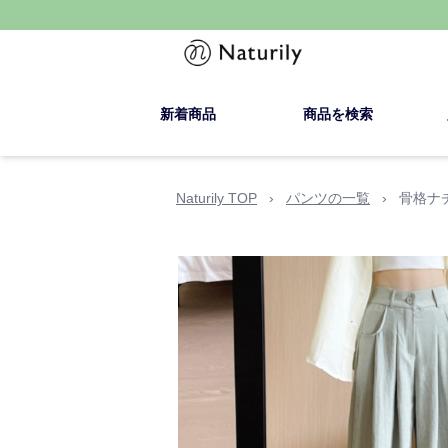
新着商品
商品を検索
Naturily TOP
›
パンツの一覧
›
骨格ナ