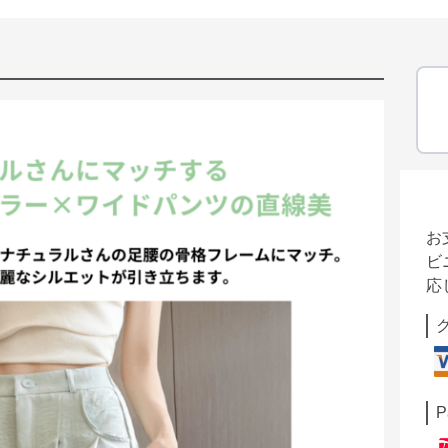
お
ビ
応
P