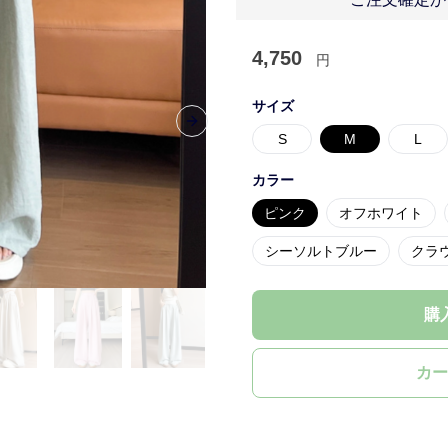
4,750
円
サイズ
Next slide
S
M
L
カラー
ピンク
オフホワイト
シーソルトブルー
クラ
購
カー