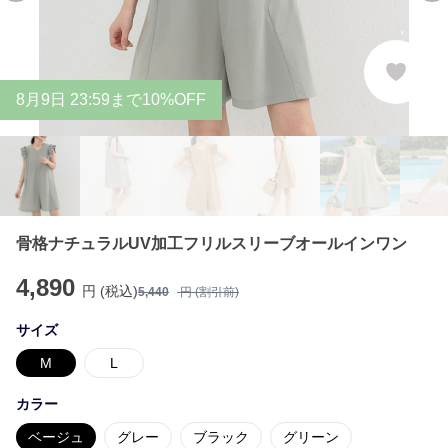
8
月
9
日 23:59まで10%OFF
骨格ナチュラルUV加工フリルスリーブオールインワン
4,890
円 (税込)
5,440
円 (割引前)
サイズ
M
L
カラー
ベージュ
グレー
ブラック
グリーン