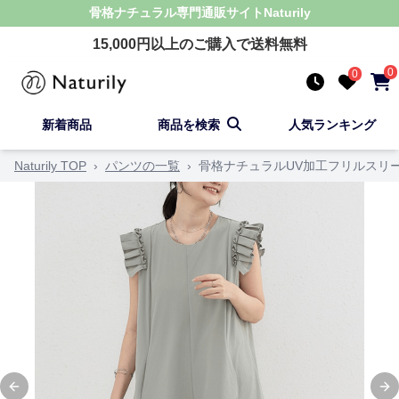
骨格ナチュラル
専門通販サイト
Naturily
15,000
円以上のご購入で送料無料
0
0
新着商品
商品を検索
人気ランキング
Naturily TOP
›
パンツの一覧
›
骨格ナチュラルUV加工フリルスリ
Previous slide
Ne