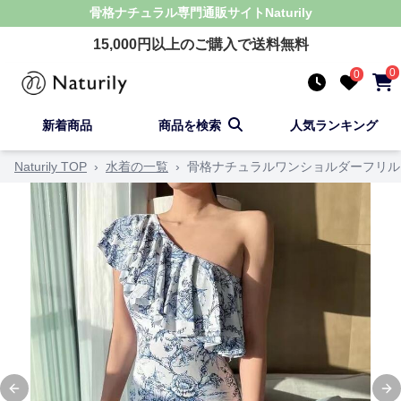
骨格ナチュラル
専門通販サイト
Naturily
15,000
円以上のご購入で送料無料
0
0
新着商品
商品を検索
人気ランキング
Naturily TOP
›
水着の一覧
›
骨格ナチュラルワンショルダーフリル
Previous slide
Ne