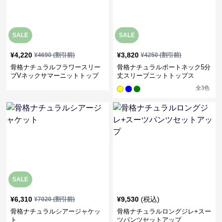
SALE
SALE
¥
4,220
¥
3,820
¥
4690
(割引前)
¥
4250
(割引前)
骨格ナチュラルフラワースリー
骨格ナチュラルボートネック5分
ブVネックサマーニットトップ
丈スリーブニットトップス
ス
全
3
色
SALE
¥
6,310
¥
9,530
(税込)
¥
7020
(割引前)
骨格ナチュラルシアージャケッ
骨格ナチュラルロングジレ+スー
ト
ツパンツセットアップ