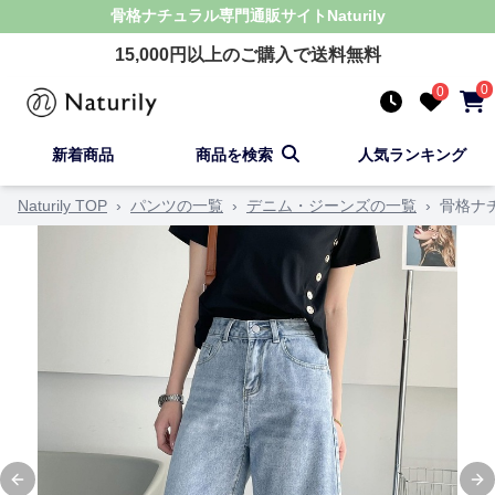
骨格ナチュラル
専門通販サイト
Naturily
15,000
円以上のご購入で送料無料
0
0
新着商品
商品を検索
人気ランキング
Naturily TOP
›
パンツの一覧
›
デニム・ジーンズの一覧
›
骨格ナ
Previous slide
Ne