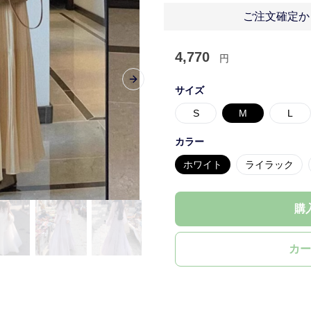
ご注文確定か
4,770
円
Next slide
サイズ
S
M
L
カラー
ホワイト
ライラック
購
カー