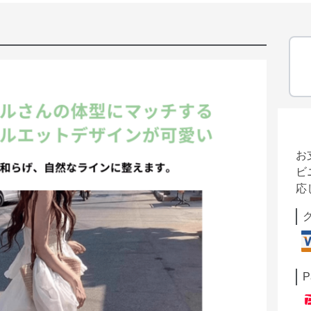
お
ビ
応
P