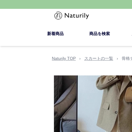
新着商品
商品を検索
Naturily TOP
›
スカートの一覧
›
骨格