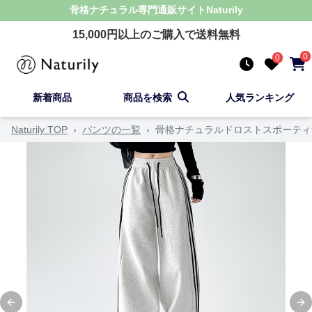
骨格ナチュラル
専門通販サイト
Naturily
15,000
円以上のご購入で送料無料
0
0
新着商品
商品を検索
人気ランキング
Naturily TOP
›
パンツの一覧
›
骨格ナチュラルドロストスポーティ
Previous slide
Ne